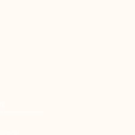
88
ateaudosbichos.com.br
Claros 154