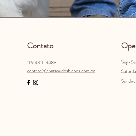
Contato
Ope
Seg-Se
11 9 4311-3488
contato@chateaudosbichos.com.br
Saturda
​Sunday